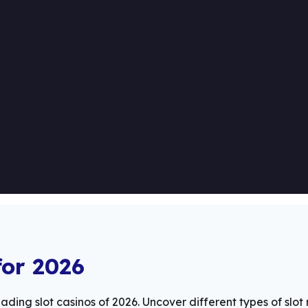
for 2026
eading slot casinos of 2026. Uncover different types of sl