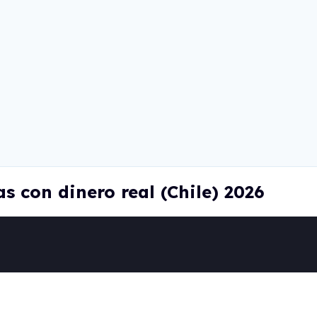
 con dinero real (Chile) 2026