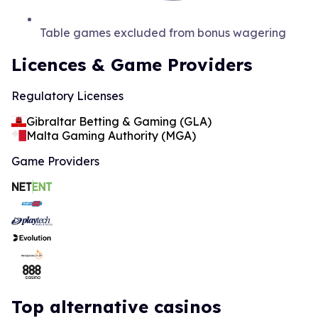
Table games excluded from bonus wagering
Licences & Game Providers
Regulatory Licenses
Gibraltar Betting & Gaming (GLA)
Malta Gaming Authority (MGA)
Game Providers
Top alternative casinos