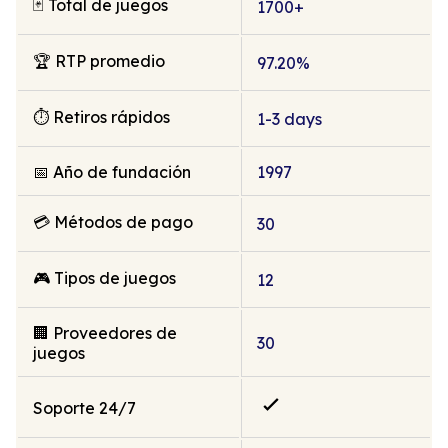
🃏 Total de juegos
1700+
🏆 RTP promedio
97.20%
⏱️ Retiros rápidos
1-3 days
📅 Año de fundación
1997
💳 Métodos de pago
30
🎮 Tipos de juegos
12
🏢 Proveedores de
30
juegos
Soporte 24/7