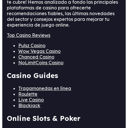
te cubre! Hemos analizado a fondo las principales
plataformas de casino para ofrecerte
recomendaciones fiables, las últimas novedades
del sector y consejos expertos para mejorar tu
experiencia de juego online.
Top Casino Reviews
Pulsz Casino
Wow Vegas Casino
Chanced Casino
NoLimitCoins Casino
Casino Guides
Tragamonedas en línea
Roulette
Live Casino
Blackjack
Online Slots & Poker