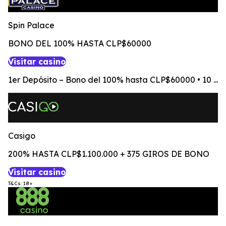
Spin Palace
BONO DEL 100% HASTA CLP$60000
Visitar casino
1er Depósito – Bono del 100% hasta CLP$60000 • 10 ...
Casigo
200% HASTA CLP$1.100.000 + 375 GIROS DE BONO
Visitar casino
T&Cs: 18+