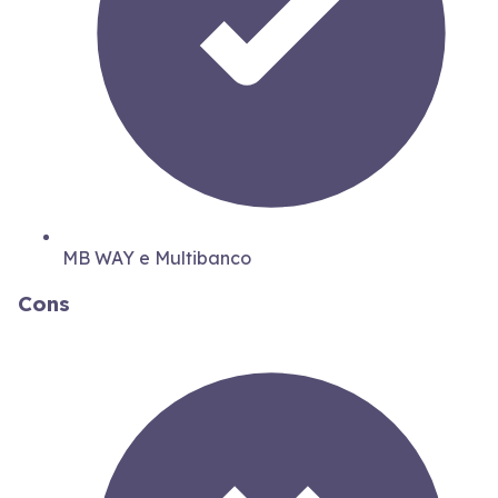
MB WAY e Multibanco
Cons