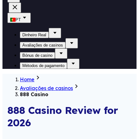
PT
Dinheiro Real
Avaliações de casinos
Bónus de casino
Métodos de pagamento
Home
Avaliações de casinos
888 Casino
888 Casino Review for
2026