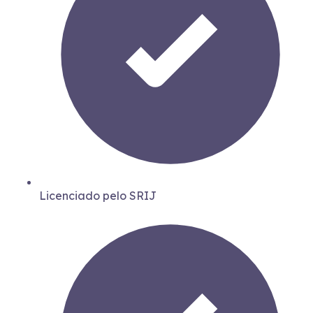
Licenciado pelo SRIJ