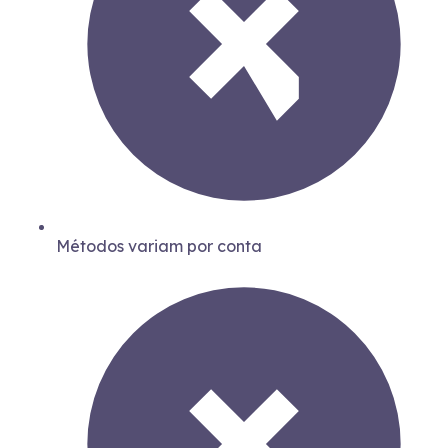
Métodos variam por conta