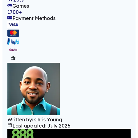
Games
1700+
Payment Methods
Written by:
Chris
Young
Last updated
:
July 2026