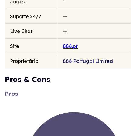
Jogos
Suporte 24/7
--
Live Chat
--
Site
888.pt
Proprietário
888 Portugal Limited
Pros & Cons
Pros