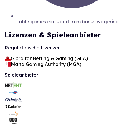
Table games excluded from bonus wagering
Lizenzen & Spieleanbieter
Regulatorische Lizenzen
Gibraltar Betting & Gaming (GLA)
Malta Gaming Authority (MGA)
Spieleanbieter