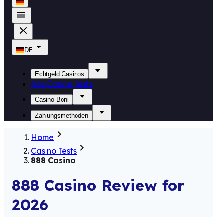
DE
Echtgeld Casinos
Alle Casino Tests
Casino Boni
Zahlungsmethoden
Home
Casino Tests
888 Casino
888 Casino Review for
2026