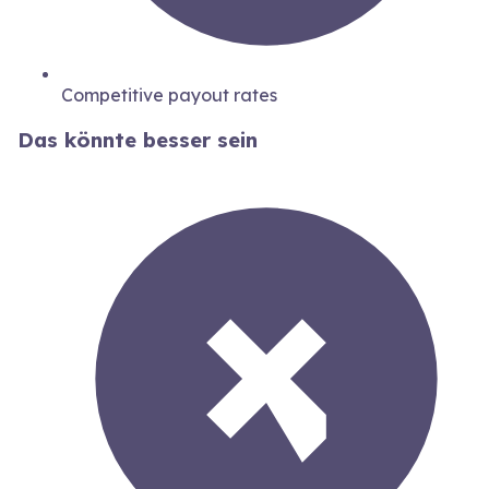
Competitive payout rates
Das könnte besser sein