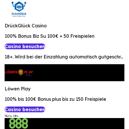
DrückGlück Casino
100% Bonus Biz Su 100€ + 50 Freispielen
Casino besuchen
18+. Wird bei der Einzahlung automatisch gutgeschr...
Löwen Play
100% bis 100€ Bonus plus bis zu 150 Freispiele
Casino besuchen
T&Cs: 18+