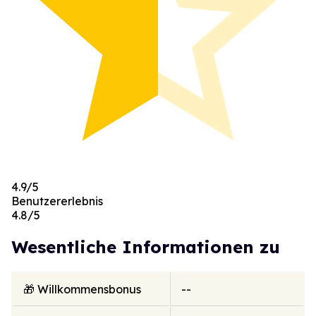
4.9
/
5
Benutzererlebnis
4.8/5
Wesentliche Informationen zu
🎁 Willkommensbonus
--