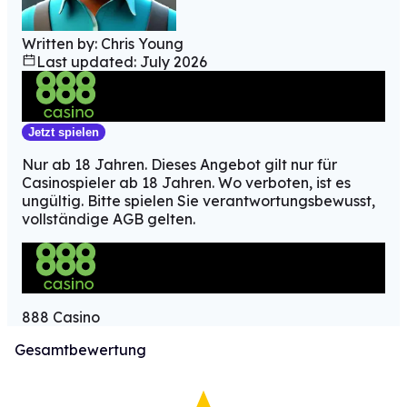
Written by:
Chris
Young
Last updated
:
July 2026
Jetzt spielen
Nur ab 18 Jahren. Dieses Angebot gilt nur für
Casinospieler ab 18 Jahren. Wo verboten, ist es
ungültig. Bitte spielen Sie verantwortungsbewusst,
vollständige AGB gelten.
888 Casino
Gesamtbewertung