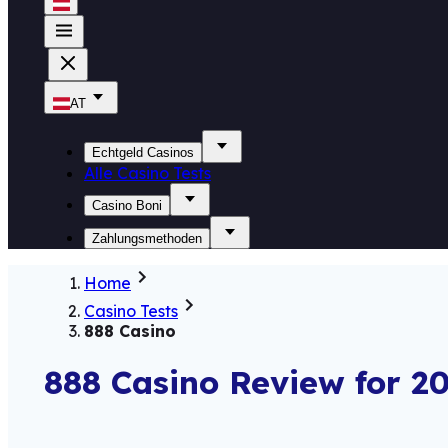
AT
Echtgeld Casinos
Alle Casino Tests
Casino Boni
Zahlungsmethoden
Home
Casino Tests
888 Casino
888 Casino Review for 2